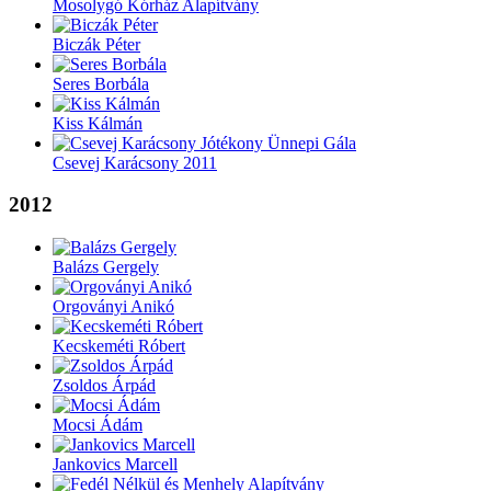
Mosolygó Kórház Alapítvány
Biczák Péter
Seres Borbála
Kiss Kálmán
Csevej Karácsony 2011
2012
Balázs Gergely
Orgoványi Anikó
Kecskeméti Róbert
Zsoldos Árpád
Mocsi Ádám
Jankovics Marcell