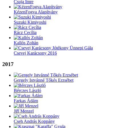
Csuja Imre
KézenFogva Alapítvány
Suzuki Kimiyoshi
Rácz Cecília
Kallós Zoltán
Csevej Karácsony 2016
2017
Gergely Istvánné Tőkés Erzsébet
Bérczes László
Farkas Ádám
Jiří Menzel
Cseh András Koppány