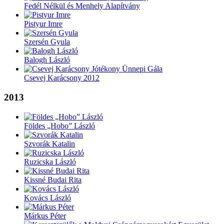
Fedél Nélkül és Menhely Alapítvány
Pistyur Imre
Szersén Gyula
Balogh László
Csevej Karácsony 2012
2013
Földes „Hobo” László
Szvorák Katalin
Ruzicska László
Kissné Budai Rita
Kovács László
Márkus Péter