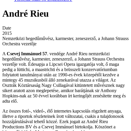
André Rieu
Date
2015
Nemzetközi hegedűművész, karmester, zeneszerző, a Johann Strauss
Orchestra vezetője
A
Csevej Immánuel 57
. vendége André Rieu nemzetközi
hegedűművész, karmester, zeneszerző, a Johann Strauss Orchestra
vezetője volt. Édesapja a Lipcsei Opera igazgatója volt, ő maga
pedig a lüttichi, a maastrichti és a brüsszeli konzervatóriumban
folytatott tanulmányai után az 1990-es évek közepétől kezdve a
mintegy 45 muzsikusból álló zenekarával utazza a világot. Az
Osztrák Köztársaság Nagy Csillagával kitüntetett művésznek nagy
sikert aratott azon meglepetése, amikor barátjának sir Anthony
Hopkins-nak az 50 évvel korábban írt keringőjét zenésítette meg és
adta elő.
Az összes fotó-, videó-, élő internetes kapcsolás rögzített anyaga,
illetve a riportok részleteinek írott változatai, csakis a tulajdonosok
hozzájárulásával tehető közzé. Ezek jogait az André Rieu
Productions BV és a Csevej Immánuel birtokolja. Köszönet a