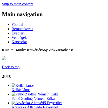
Skip to main content
Main navigation
Főoldal
Bemutatkozás
Évadterv
Vendégek
Kapcsolat
Kulturális-művészeti-értékobjektív-karitatív est
Back to top
2010
Kellár János
Pethő Zsoltné Németh Erika
Árvácska Állatvédő Egyesület