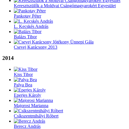
Keresztszülők a Moldvai Csángómagyarokért Egyesület
Pankotay Péter
L. Kecskés András
Balázs Tibor
Csevej Karácsony 2013
2014
Kiss Tibor
Palya Bea
Eperjes Károly
Majorosi Marianna
Csíkszentmihályi Róbert
Berecz András