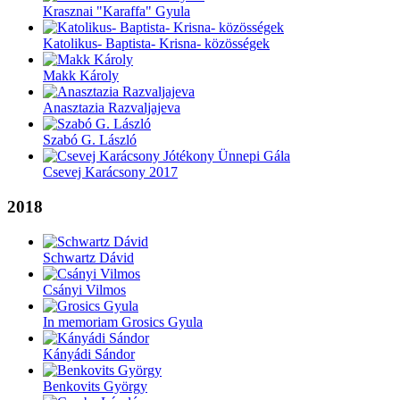
Krasznai "Karaffa" Gyula
Katolikus- Baptista- Krisna- közösségek
Makk Károly
Anasztazia Razvaljajeva
Szabó G. László
Csevej Karácsony 2017
2018
Schwartz Dávid
Csányi Vilmos
In memoriam Grosics Gyula
Kányádi Sándor
Benkovits György