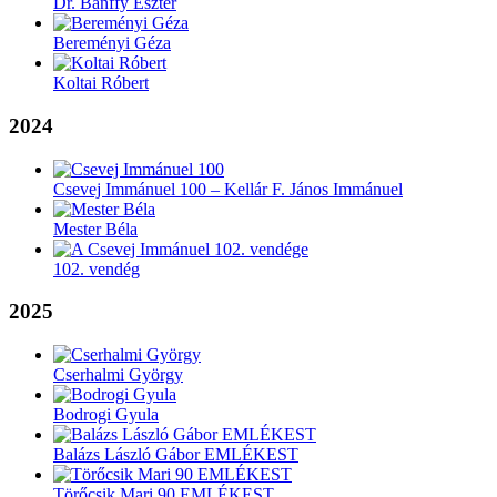
Dr. Bánffy Eszter
Bereményi Géza
Koltai Róbert
2024
Csevej Immánuel 100 – Kellár F. János Immánuel
Mester Béla
102. vendég
2025
Cserhalmi György
Bodrogi Gyula
Balázs László Gábor EMLÉKEST
Törőcsik Mari 90 EMLÉKEST