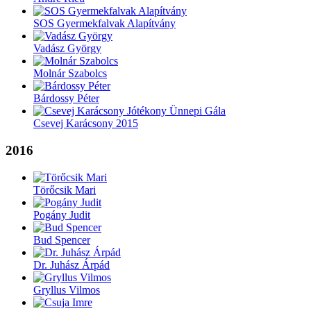
SOS Gyermekfalvak Alapítvány
Vadász György
Molnár Szabolcs
Bárdossy Péter
Csevej Karácsony 2015
2016
Törőcsik Mari
Pogány Judit
Bud Spencer
Dr. Juhász Árpád
Gryllus Vilmos