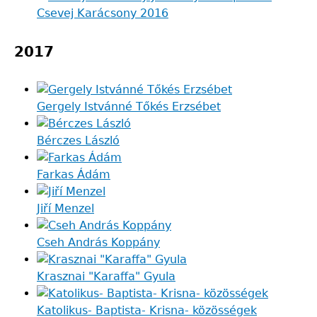
Csevej Karácsony 2016
2017
Gergely Istvánné Tőkés Erzsébet
Bérczes László
Farkas Ádám
Jiří Menzel
Cseh András Koppány
Krasznai "Karaffa" Gyula
Katolikus- Baptista- Krisna- közösségek