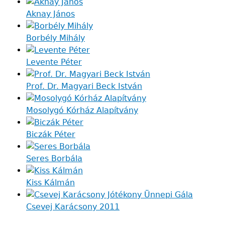
Aknay János
Borbély Mihály
Levente Péter
Prof. Dr. Magyari Beck István
Mosolygó Kórház Alapítvány
Biczák Péter
Seres Borbála
Kiss Kálmán
Csevej Karácsony 2011