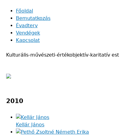
Skip
Főoldal
to
Bemutatkozás
Main
main
Évadterv
navigation
content
Vendégek
Kapcsolat
Kulturális-művészeti-értékobjektív-karitatív est
Back
to
2010
top
Kellár János