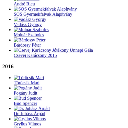
André Rieu
SOS Gyermekfalvak Alapítvány
Vadász György
Molnár Szabolcs
Bárdossy Péter
Csevej Karácsony 2015
2016
Törőcsik Mari
Pogány Judit
Bud Spencer
Dr. Juhász Árpád
Gryllus Vilmos