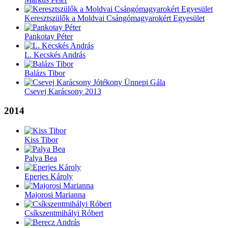
Keresztszülők a Moldvai Csángómagyarokért Egyesület
Pankotay Péter
L. Kecskés András
Balázs Tibor
Csevej Karácsony 2013
2014
Kiss Tibor
Palya Bea
Eperjes Károly
Majorosi Marianna
Csíkszentmihályi Róbert