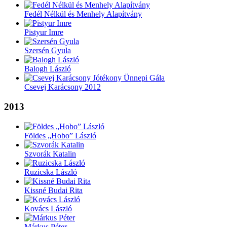
Fedél Nélkül és Menhely Alapítvány
Pistyur Imre
Szersén Gyula
Balogh László
Csevej Karácsony 2012
2013
Földes „Hobo” László
Szvorák Katalin
Ruzicska László
Kissné Budai Rita
Kovács László
Márkus Péter