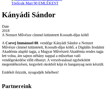
Törőcsik Mari 90 EMLÉKEST
Kányádi Sándor
Date
2018
A Nemzet Művésze címmel kitüntetett Kossuth-díjas költő
A
Csevej Immánuel 88
. vendége Kányádi Sándor a Nemzet
Művésze címmel kitüntetett, Kossuth-díjas költő, a Digitális Irodalmi
Akadémia alapító tagja, a Magyar Művészeti Akadémia rendes tagja
lett volna, ám sajnos néhány nappal a műsorban való
vendégeskedése előtt elhunyt. A versolvasással egybekötött
megemlékezésen, kegyeleti okokból képi és hanganyag nem készült.
Emlékét őrizzük, nyugodjék békében!
Partnereink