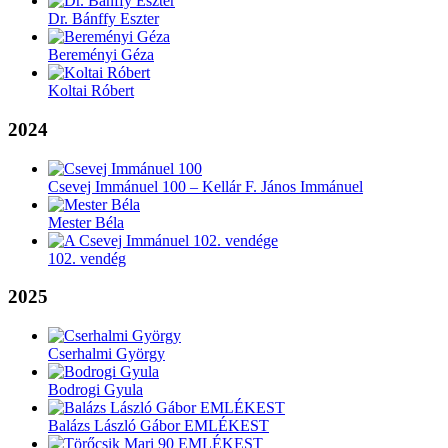
Dr. Bánffy Eszter
Bereményi Géza
Koltai Róbert
2024
Csevej Immánuel 100 – Kellár F. János Immánuel
Mester Béla
102. vendég
2025
Cserhalmi György
Bodrogi Gyula
Balázs László Gábor EMLÉKEST