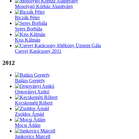
Mosolygó Kórház Alapítvány
Biczák Péter
Seres Borbála
Kiss Kálmán
Csevej Karácsony 2011
2012
Balázs Gergely
Orgoványi Anikó
Kecskeméti Róbert
Zsoldos Árpád
Mocsi Ádám
Jankovics Marcell