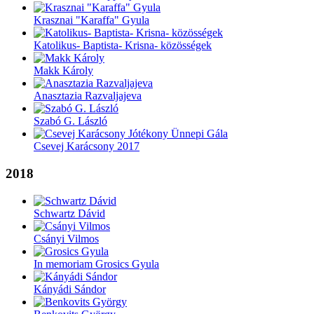
Krasznai "Karaffa" Gyula
Katolikus- Baptista- Krisna- közösségek
Makk Károly
Anasztazia Razvaljajeva
Szabó G. László
Csevej Karácsony 2017
2018
Schwartz Dávid
Csányi Vilmos
In memoriam Grosics Gyula
Kányádi Sándor