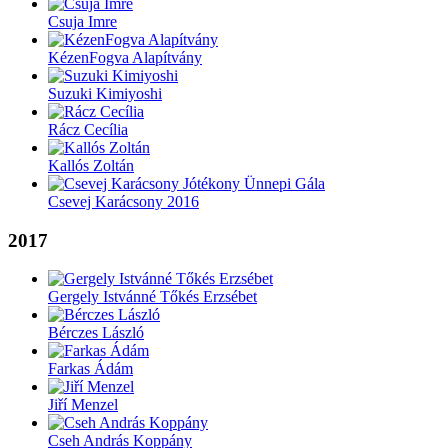
Csuja Imre
KézenFogva Alapítvány
Suzuki Kimiyoshi
Rácz Cecília
Kallós Zoltán
Csevej Karácsony 2016
2017
Gergely Istvánné Tőkés Erzsébet
Bérczes László
Farkas Ádám
Jiří Menzel
Cseh András Koppány