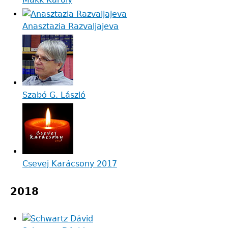
Anasztazia Razvaljajeva
Szabó G. László
Csevej Karácsony 2017
2018