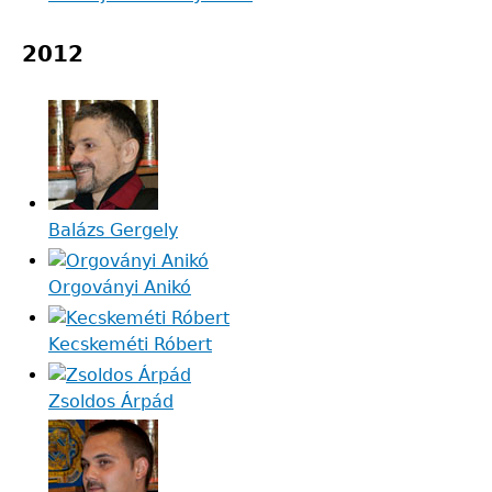
2012
Balázs Gergely
Orgoványi Anikó
Kecskeméti Róbert
Zsoldos Árpád