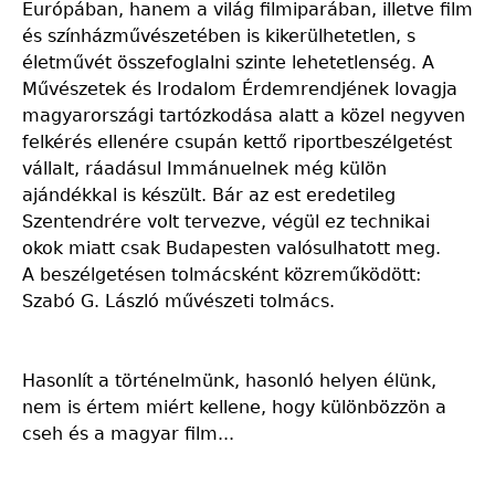
Európában, hanem a világ filmiparában, illetve film
és színházművészetében is kikerülhetetlen, s
életművét összefoglalni szinte lehetetlenség. A
Művészetek és Irodalom Érdemrendjének lovagja
magyarországi tartózkodása alatt a közel negyven
felkérés ellenére csupán kettő riportbeszélgetést
vállalt, ráadásul Immánuelnek még külön
ajándékkal is készült. Bár az est eredetileg
Szentendrére volt tervezve, végül ez technikai
okok miatt csak Budapesten valósulhatott meg.
A beszélgetésen tolmácsként közreműködött:
Szabó G. László művészeti tolmács.
Hasonlít a történelmünk, hasonló helyen élünk,
nem is értem miért kellene, hogy különbözzön a
cseh és a magyar film...