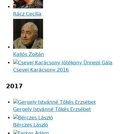
Rácz Cecília
Kallós Zoltán
Csevej Karácsony 2016
2017
Gergely Istvánné Tőkés Erzsébet
Bérczes László