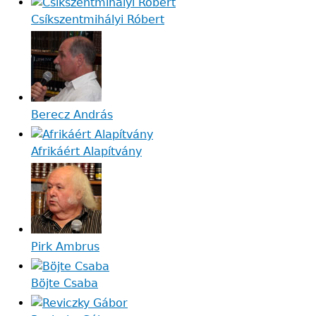
Csíkszentmihályi Róbert
Berecz András
Afrikáért Alapítvány
Pirk Ambrus
Böjte Csaba