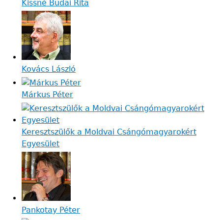
Kissné Budai Rita
Kovács László
Márkus Péter
Keresztszülők a Moldvai Csángómagyarokért
Egyesület
Pankotay Péter