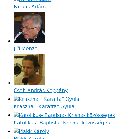
Farkas Ádám
Jiří Menzel
Cseh András Koppány
Krasznai "Karaffa" Gyula
Katolikus- Baptista- Krisna- közösségek
Makk Károly