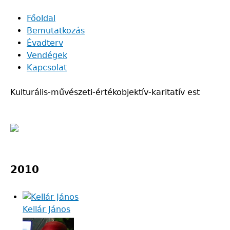
Skip
Főoldal
to
Bemutatkozás
Main
main
Évadterv
navigation
content
Vendégek
Kapcsolat
Kulturális-művészeti-értékobjektív-karitatív est
Back
to
2010
top
Kellár János