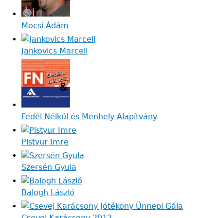
Mocsi Ádám
Jankovics Marcell
Fedél Nélkül és Menhely Alapítvány
Pistyur Imre
Szersén Gyula
Balogh László
Csevej Karácsony 2012