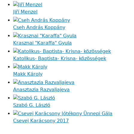
Jiří Menzel
Cseh András Koppány
Krasznai "Karaffa" Gyula
Katolikus- Baptista- Krisna- közösségek
Makk Károly
Anasztazia Razvaljajeva
Szabó G. László
Csevej Karácsony 2017