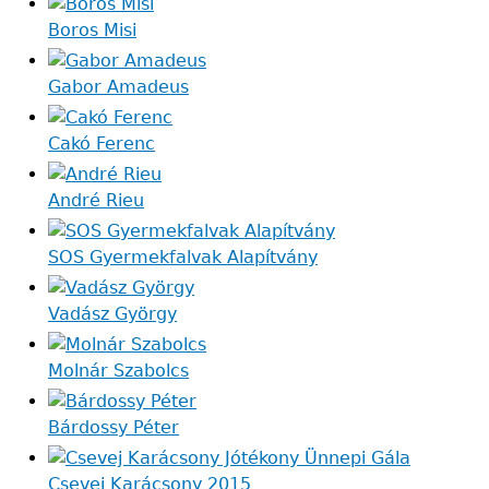
Boros Misi
Gabor Amadeus
Cakó Ferenc
André Rieu
SOS Gyermekfalvak Alapítvány
Vadász György
Molnár Szabolcs
Bárdossy Péter
Csevej Karácsony 2015