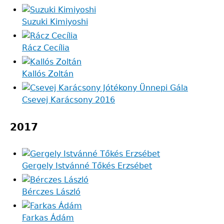
Suzuki Kimiyoshi
Rácz Cecília
Kallós Zoltán
Csevej Karácsony 2016
2017
Gergely Istvánné Tőkés Erzsébet
Bérczes László
Farkas Ádám