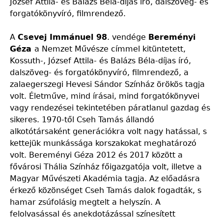
József Attila- és Balázs Béla-díjas író, dalszöveg- és
forgatókönyvíró, filmrendező.
A
Csevej Immánuel 98
. vendége
Bereményi
Géza
a Nemzet Művésze címmel kitüntetett,
Kossuth-, József Attila- és Balázs Béla-díjas író,
dalszöveg- és forgatókönyvíró, filmrendező, a
zalaegerszegi Hevesi Sándor Színház örökös tagja
volt. Életműve, mind írásai, mind forgatókönyvei
vagy rendezései tekintetében páratlanul gazdag és
sikeres. 1970-től Cseh Tamás állandó
alkotótársaként generációkra volt nagy hatással, s
kettejük munkássága korszakokat meghatározó
volt. Bereményi Géza 2012 és 2017 között a
fővárosi Thália Színház főigazgatója volt, illetve a
Magyar Művészeti Akadémia tagja. Az előadásra
érkező közönséget Cseh Tamás dalok fogadták, s
hamar zsúfolásig megtelt a helyszín. A
felolvasással és anekdotázással színesített