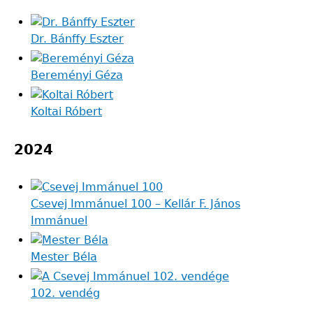
Dr. Bánffy Eszter
Bereményi Géza
Koltai Róbert
2024
Csevej Immánuel 100 – Kellár F. János
Immánuel
Mester Béla
102. vendég