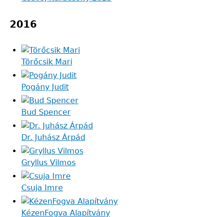
2016
Törőcsik Mari
Pogány Judit
Bud Spencer
Dr. Juhász Árpád
Gryllus Vilmos
Csuja Imre
KézenFogva Alapítvány