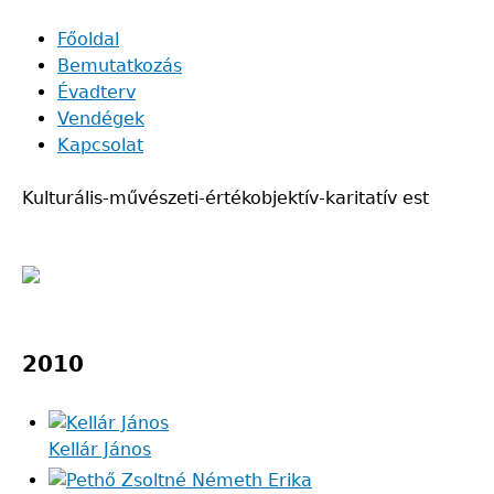
Skip
Főoldal
to
Bemutatkozás
Main
main
Évadterv
navigation
content
Vendégek
Kapcsolat
Kulturális-művészeti-értékobjektív-karitatív est
Back
to
2010
top
Kellár János