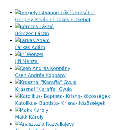
Gergely Istvánné Tőkés Erzsébet
Bérczes László
Farkas Ádám
Jiří Menzel
Cseh András Koppány
Krasznai "Karaffa" Gyula
Katolikus- Baptista- Krisna- közösségek
Makk Károly