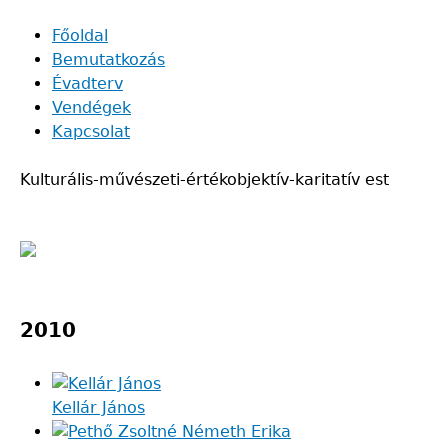
Skip
Főoldal
to
Bemutatkozás
Main
main
Évadterv
navigation
content
Vendégek
Kapcsolat
Kulturális-művészeti-értékobjektív-karitatív est
Back
to
2010
top
Kellár János