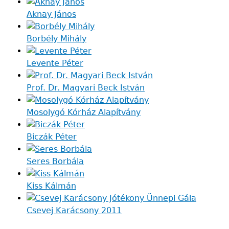
Aknay János
Borbély Mihály
Levente Péter
Prof. Dr. Magyari Beck István
Mosolygó Kórház Alapítvány
Biczák Péter
Seres Borbála
Kiss Kálmán
Csevej Karácsony 2011