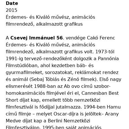
Date
2015
Érdemes- és Kiváló művész, animációs
filmrendező, alkalmazott grafikus
A
Csevej Immánuel 56
. vendége Cakó Ferenc
Érdemes- és Kiváló művész, animációs
filmrendező, alkalmazott grafikus volt. 1973-tól
1991-ig tervező-rendezőként dolgozik a Pannónia
Filmstúdióban, ahol kezdetben báb- és
gyurmafilmeket, sorozatokat, reklámokat rendez
és animál (Sebaj Tóbiás és Zénó filmek). Első nagy
elismerését 1988-ban az Ab ovo című szobor-
homokanimációs filmjével éri el, Cannesban Best
Short díjat kap, emellett több nemzetközi
filmfesztivál is fődíjjal jutalmazza. 1994-ben Hamu
című filmje – melyet Oscar-díjra is jelöltek– Arany
Medve díjat kap a Berlini Nemzetközi
Filmfesztiválon. 1995-ben saját animációs