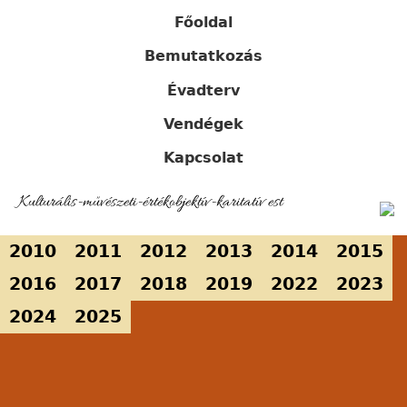
Skip
Főoldal
to
Main
main
Bemutatkozás
navigation
content
Évadterv
Vendégek
Kapcsolat
Kulturális-művészeti-értékobjektív-karitatív est
Back
2010
2011
2012
2013
2014
2015
to
2016
2017
2018
2019
2022
2023
top
2024
2025