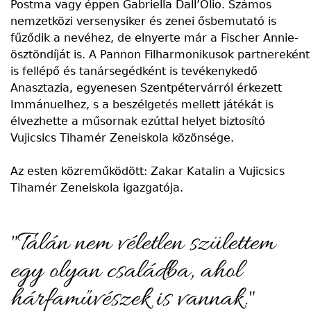
Postma vagy éppen Gabriella Dall’Olio. Számos
nemzetközi versenysiker és zenei ősbemutató is
fűződik a nevéhez, de elnyerte már a Fischer Annie-
ösztöndíját is. A Pannon Filharmonikusok partnereként
is fellépő és tanársegédként is tevékenykedő
Anasztazia, egyenesen Szentpétervárról érkezett
Immánuelhez, s a beszélgetés mellett játékát is
élvezhette a műsornak ezúttal helyet biztosító
Vujicsics Tihamér Zeneiskola közönsége.
Az esten közreműködött: Zakar Katalin a Vujicsics
Tihamér Zeneiskola igazgatója.
Talán nem véletlen születtem
egy olyan családba, ahol
hárfaművészek is vannak.