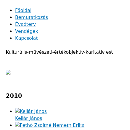
Skip
Főoldal
to
Bemutatkozás
Main
main
Évadterv
navigation
content
Vendégek
Kapcsolat
Kulturális-művészeti-értékobjektív-karitatív est
Back
to
2010
top
Kellár János