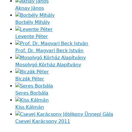
Aknay János
Borbély Mihály
Levente Péter
Prof. Dr. Magyari Beck István
Mosolygó Kórház Alapítvány
Biczák Péter
Seres Borbála
Kiss Kálmán
Csevej Karácsony 2011