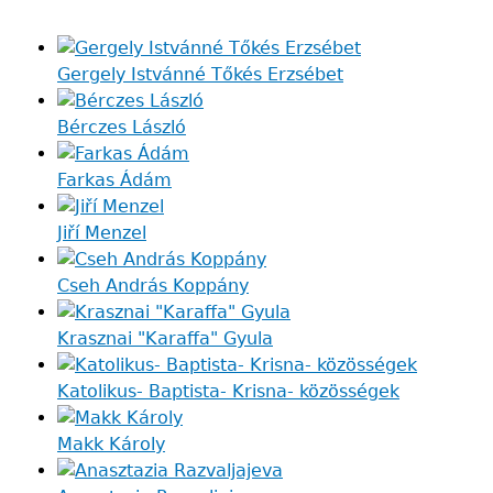
Gergely Istvánné Tőkés Erzsébet
Bérczes László
Farkas Ádám
Jiří Menzel
Cseh András Koppány
Krasznai "Karaffa" Gyula
Katolikus- Baptista- Krisna- közösségek
Makk Károly