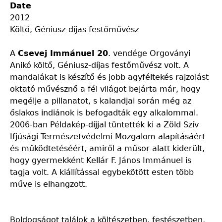
Date
2012
Költő, Géniusz-díjas festőművész
A
Csevej Immánuel 20
. vendége Orgoványi
Anikó költő, Géniusz-díjas festőművész volt. A
mandalákat is készítő és jobb agyféltekés rajzolást
oktató művésznő a fél világot bejárta már, hogy
megélje a pillanatot, s kalandjai során még az
őslakos indiánok is befogadták egy alkalommal.
2006-ban Példakép-díjjal tüntették ki a Zöld Szív
Ifjúsági Természetvédelmi Mozgalom alapításáért
és működtetéséért, amiről a műsor alatt kiderült,
hogy gyermekként Kellár F. János Immánuel is
tagja volt. A kiállítással egybekötött esten több
műve is elhangzott.
Boldogságot találok a költészetben, festészetben,