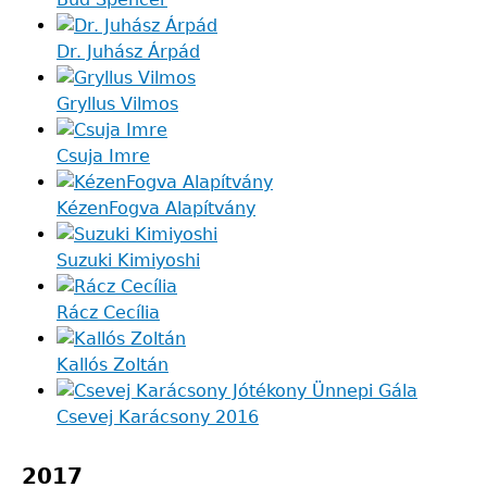
Dr. Juhász Árpád
Gryllus Vilmos
Csuja Imre
KézenFogva Alapítvány
Suzuki Kimiyoshi
Rácz Cecília
Kallós Zoltán
Csevej Karácsony 2016
2017