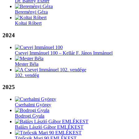
Dr. Bánffy Eszter
Bereményi Géza
Koltai Róbert
2024
Csevej Immánuel 100 – Kellár F. János Immánuel
Mester Béla
102. vendég
2025
Cserhalmi György
Bodrogi Gyula
Balázs László Gábor EMLÉKEST
Törőcsik Mari 90 EMLÉKEST