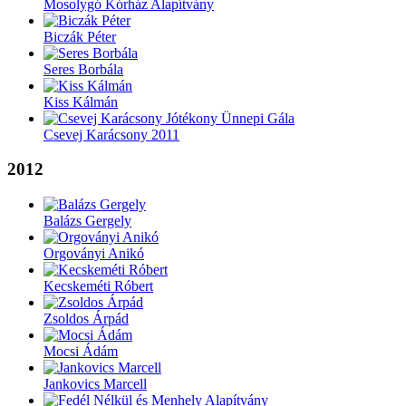
Mosolygó Kórház Alapítvány
Biczák Péter
Seres Borbála
Kiss Kálmán
Csevej Karácsony 2011
2012
Balázs Gergely
Orgoványi Anikó
Kecskeméti Róbert
Zsoldos Árpád
Mocsi Ádám
Jankovics Marcell