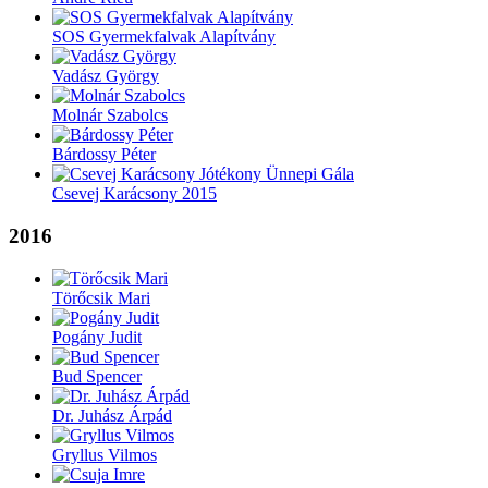
SOS Gyermekfalvak Alapítvány
Vadász György
Molnár Szabolcs
Bárdossy Péter
Csevej Karácsony 2015
2016
Törőcsik Mari
Pogány Judit
Bud Spencer
Dr. Juhász Árpád
Gryllus Vilmos