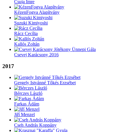
Csuja Imre
KézenFogva Alapítvány
Suzuki Kimiyoshi
Rácz Cecília
Kallós Zoltán
Csevej Karácsony 2016
2017
Gergely Istvánné Tőkés Erzsébet
Bérczes László
Farkas Ádám
Jiří Menzel
Cseh András Koppány