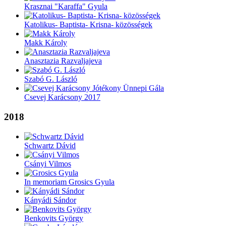
Krasznai "Karaffa" Gyula
Katolikus- Baptista- Krisna- közösségek
Makk Károly
Anasztazia Razvaljajeva
Szabó G. László
Csevej Karácsony 2017
2018
Schwartz Dávid
Csányi Vilmos
In memoriam Grosics Gyula
Kányádi Sándor
Benkovits György