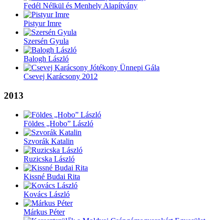
Fedél Nélkül és Menhely Alapítvány
Pistyur Imre
Szersén Gyula
Balogh László
Csevej Karácsony 2012
2013
Földes „Hobo” László
Szvorák Katalin
Ruzicska László
Kissné Budai Rita
Kovács László
Márkus Péter