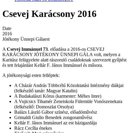
Csevej Karácsony 2016
Date
2016
Jótékony Ünnepi Gálaest
A
Csevej Immánuel 73
. előadása a 2016-os CSEVEJ
KARÁCSONY JÓTÉKONY ÜNNEPI GÁLA volt, melyen a
Karitász felügyelete alatt rászoruló családoknak szervezett gyűjtést
és tett felajánlást Kellár F. János Immánuel és műsora.
A jótékonysági esten felléptek:
A Cházár András Többcélú Közoktatási Intézmény diákjai
(felkészítő tanár: Magyar Katalin)
A Budakalászi Kórus (karmester: Méhes Imre)
A Vujicsics Tihamér Zeneiskola Fülemüle Vonószenekara
(felkészítő: Domoszlai Orsolya)
Balázs László Gábor színész, előadóművész
Grimaldi Giulio Benedek zongoraművész
Kellár F. János Immánuel az est házigazdája
Rácz Cecília énekes