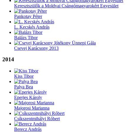
Keresztszülők a Moldvai Csángómagyarokért Egyesület
Pankotay Péter
L. Kecskés András
Balázs Tibor
Csevej Karácsony 2013
2014
Kiss Tibor
Palya Bea
Eperjes Károly
Majorosi Marianna
Csíkszentmihályi Róbert
Berecz András