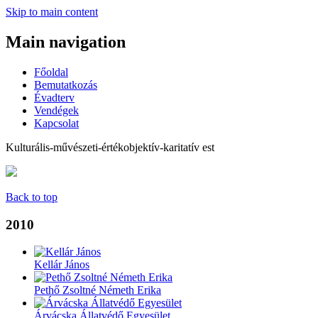
Skip to main content
Main navigation
Főoldal
Bemutatkozás
Évadterv
Vendégek
Kapcsolat
Kulturális-művészeti-értékobjektív-karitatív est
Back to top
2010
Kellár János
Pethő Zsoltné Németh Erika
Árvácska Állatvédő Egyesület