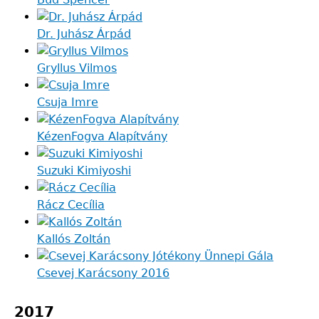
Dr. Juhász Árpád
Gryllus Vilmos
Csuja Imre
KézenFogva Alapítvány
Suzuki Kimiyoshi
Rácz Cecília
Kallós Zoltán
Csevej Karácsony 2016
2017