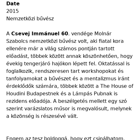
Date
2015
Nemzetközi bűvész
A
Csevej Immánuel 60
. vendége Molnár
Szabolcs nemzetközi bűvész volt, aki fiatal kora
ellenére már a világ számos pontján tartott
előadást, többek között annak köszönhetően, hogy
évekig tengerjáró hajókon lépett fel. Oktatással is
foglalkozik, rendszeresen tart workshopokat és
tanfolyamokat a bűvészet és a mentalizmus iránt
érdeklődők számára, többek között a The House of
Houdini Budapestnek és a Lámpás Pubnak is
rezidens előadója. A beszélgetés mellett egy szó
szerint varázslatos műsor is megvalósult, melynek
a közönség is részesévé vált.
Engem az tesz boldoggá, hogy ezt csinálhatom.