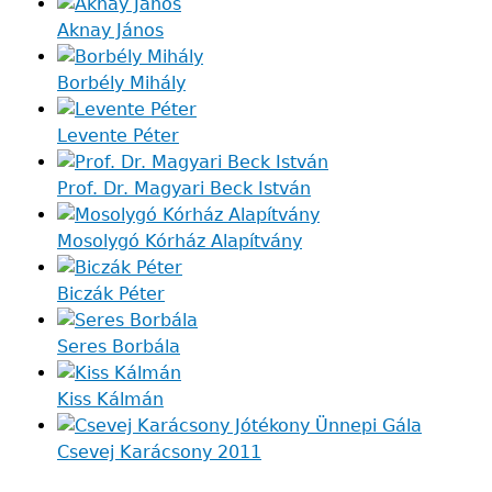
Aknay János
Borbély Mihály
Levente Péter
Prof. Dr. Magyari Beck István
Mosolygó Kórház Alapítvány
Biczák Péter
Seres Borbála
Kiss Kálmán
Csevej Karácsony 2011