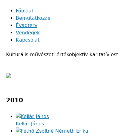
Skip
Főoldal
to
Bemutatkozás
Main
main
Évadterv
navigation
content
Vendégek
Kapcsolat
Kulturális-művészeti-értékobjektív-karitatív est
Back
to
2010
top
Kellár János