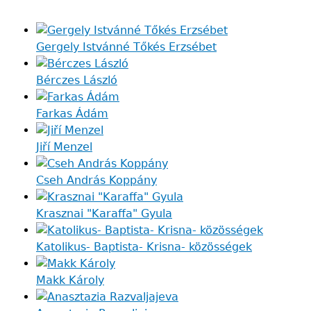
Gergely Istvánné Tőkés Erzsébet
Bérczes László
Farkas Ádám
Jiří Menzel
Cseh András Koppány
Krasznai "Karaffa" Gyula
Katolikus- Baptista- Krisna- közösségek
Makk Károly