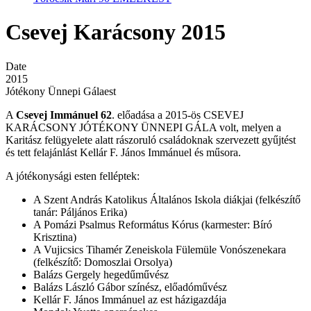
Csevej Karácsony 2015
Date
2015
Jótékony Ünnepi Gálaest
A
Csevej Immánuel 62
. előadása a 2015-ös CSEVEJ
KARÁCSONY JÓTÉKONY ÜNNEPI GÁLA volt, melyen a
Karitász felügyelete alatt rászoruló családoknak szervezett gyűjtést
és tett felajánlást Kellár F. János Immánuel és műsora.
A jótékonysági esten felléptek:
A Szent András Katolikus Általános Iskola diákjai (felkészítő
tanár: Páljános Erika)
A Pomázi Psalmus Református Kórus (karmester: Bíró
Krisztina)
A Vujicsics Tihamér Zeneiskola Fülemüle Vonószenekara
(felkészítő: Domoszlai Orsolya)
Balázs Gergely hegedűművész
Balázs László Gábor színész, előadóművész
Kellár F. János Immánuel az est házigazdája