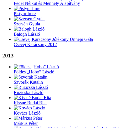
Fedél Nélkül és Menhely Alapítvány
Pistyur Imre
Szersén Gyula
Balogh László
Csevej Karácsony 2012
2013
Földes „Hobo” László
Szvorák Katalin
Ruzicska László
Kissné Budai Rita
Kovács László
Márkus Péter