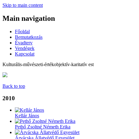
Skip to main content
Main navigation
Főoldal
Bemutatkozás
Évadterv
Vendégek
Kapcsolat
Kulturális-művészeti-értékobjektív-karitatív est
Back to top
2010
Kellár János
Pethő Zsoltné Németh Erika
Árvácska Állatvédő Egyesület