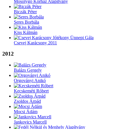
Mosolygó Kórház Alapítvány
Biczák Péter
Seres Borbála
Kiss Kálmán
Csevej Karácsony 2011
2012
Balázs Gergely
Orgoványi Anikó
Kecskeméti Róbert
Zsoldos Árpád
Mocsi Ádám
Jankovics Marcell