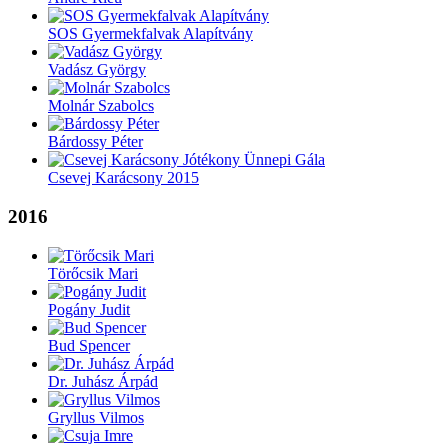
SOS Gyermekfalvak Alapítvány
Vadász György
Molnár Szabolcs
Bárdossy Péter
Csevej Karácsony 2015
2016
Törőcsik Mari
Pogány Judit
Bud Spencer
Dr. Juhász Árpád
Gryllus Vilmos