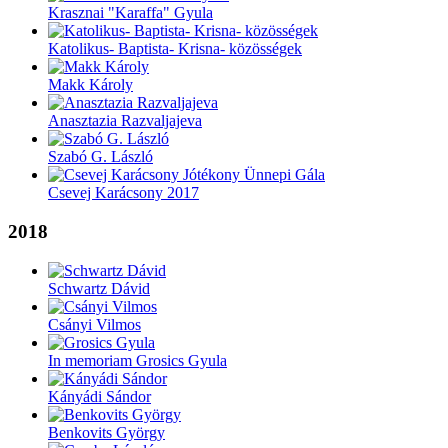
Krasznai "Karaffa" Gyula
Katolikus- Baptista- Krisna- közösségek
Makk Károly
Anasztazia Razvaljajeva
Szabó G. László
Csevej Karácsony 2017
2018
Schwartz Dávid
Csányi Vilmos
In memoriam Grosics Gyula
Kányádi Sándor
Benkovits György