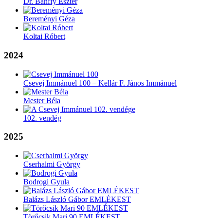
Dr. Bánffy Eszter
Bereményi Géza
Koltai Róbert
2024
Csevej Immánuel 100 – Kellár F. János Immánuel
Mester Béla
102. vendég
2025
Cserhalmi György
Bodrogi Gyula
Balázs László Gábor EMLÉKEST
Törőcsik Mari 90 EMLÉKEST