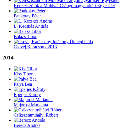
Keresztszülők a Moldvai Csángómagyarokért Egyesület
Pankotay Péter
L. Kecskés András
Balázs Tibor
Csevej Karácsony 2013
2014
Kiss Tibor
Palya Bea
Eperjes Károly
Majorosi Marianna
Csíkszentmihályi Róbert
Berecz András