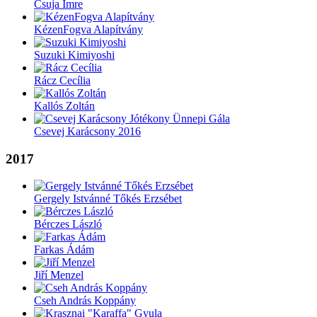
Csuja Imre
KézenFogva Alapítvány
Suzuki Kimiyoshi
Rácz Cecília
Kallós Zoltán
Csevej Karácsony 2016
2017
Gergely Istvánné Tőkés Erzsébet
Bérczes László
Farkas Ádám
Jiří Menzel
Cseh András Koppány