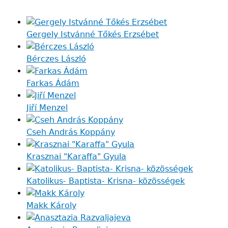
Gergely Istvánné Tőkés Erzsébet
Bérczes László
Farkas Ádám
Jiří Menzel
Cseh András Koppány
Krasznai "Karaffa" Gyula
Katolikus- Baptista- Krisna- közösségek
Makk Károly