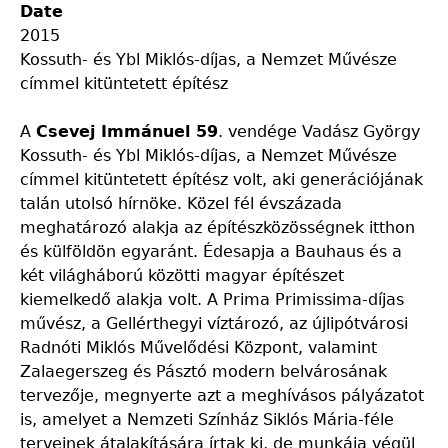
Date
2015
Kossuth- és Ybl Miklós-díjas, a Nemzet Művésze
címmel kitüntetett építész
A
Csevej Immánuel 59
. vendége Vadász György
Kossuth- és Ybl Miklós-díjas, a Nemzet Művésze
címmel kitüntetett építész volt, aki generációjának
talán utolsó hírnöke. Közel fél évszázada
meghatározó alakja az építészközösségnek itthon
és külföldön egyaránt. Édesapja a Bauhaus és a
két világháború közötti magyar építészet
kiemelkedő alakja volt. A Prima Primissima-díjas
művész, a Gellérthegyi víztározó, az újlipótvárosi
Radnóti Miklós Művelődési Központ, valamint
Zalaegerszeg és Pásztó modern belvárosának
tervezője, megnyerte azt a meghívásos pályázatot
is, amelyet a Nemzeti Színház Siklós Mária-féle
terveinek átalakítására írtak ki, de munkája végül