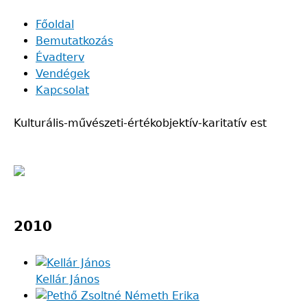
Skip
Főoldal
to
Bemutatkozás
Main
main
Évadterv
navigation
content
Vendégek
Kapcsolat
Kulturális-művészeti-értékobjektív-karitatív est
Back
to
2010
top
Kellár János