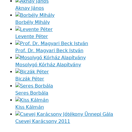
Aknay János
Borbély Mihály
Levente Péter
Prof. Dr. Magyari Beck István
Mosolygó Kórház Alapítvány
Biczák Péter
Seres Borbála
Kiss Kálmán
Csevej Karácsony 2011