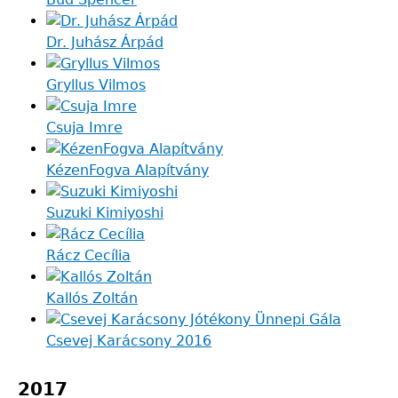
Dr. Juhász Árpád
Gryllus Vilmos
Csuja Imre
KézenFogva Alapítvány
Suzuki Kimiyoshi
Rácz Cecília
Kallós Zoltán
Csevej Karácsony 2016
2017