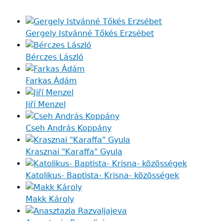
Gergely Istvánné Tőkés Erzsébet
Bérczes László
Farkas Ádám
Jiří Menzel
Cseh András Koppány
Krasznai "Karaffa" Gyula
Katolikus- Baptista- Krisna- közösségek
Makk Károly