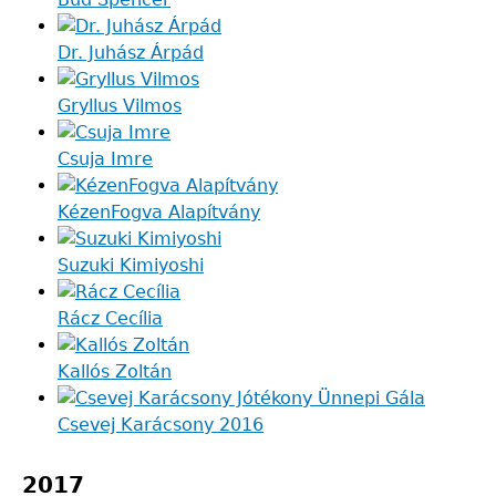
Dr. Juhász Árpád
Gryllus Vilmos
Csuja Imre
KézenFogva Alapítvány
Suzuki Kimiyoshi
Rácz Cecília
Kallós Zoltán
Csevej Karácsony 2016
2017