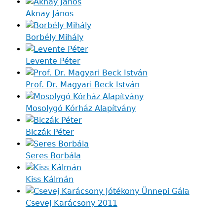
Aknay János
Borbély Mihály
Levente Péter
Prof. Dr. Magyari Beck István
Mosolygó Kórház Alapítvány
Biczák Péter
Seres Borbála
Kiss Kálmán
Csevej Karácsony 2011