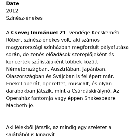
Date
2012
Színész-énekes
A
Csevej Immánuel 21
. vendége Kecskeméti
Róbert színész-énekes volt, aki számos
magyarországi színházban megfordult pályafutása
során, de zenés előadások szereplőjeként és
koncertek szólistájaként többek között
Németországban, Ausztriában, Japánban,
Olaszországban és Svájcban is fellépett már.
Énekel operát, operettet, musicalt, és olyan
darabokban játszik, mint a Csárdáskirálynő, Az
Operaház fantomja vagy éppen Shakespeare
Macbeth-je.
Aki lélekből játszik, az mindig egy szeletet a
sajátjából is kinagyít.