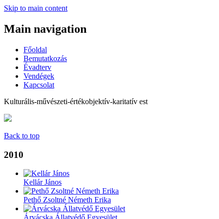
Skip to main content
Main navigation
Főoldal
Bemutatkozás
Évadterv
Vendégek
Kapcsolat
Kulturális-művészeti-értékobjektív-karitatív est
Back to top
2010
Kellár János
Pethő Zsoltné Németh Erika
Árvácska Állatvédő Egyesület