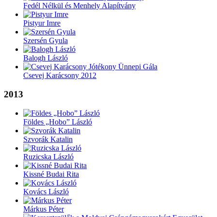
Fedél Nélkül és Menhely Alapítvány
Pistyur Imre
Szersén Gyula
Balogh László
Csevej Karácsony 2012
2013
Földes „Hobo” László
Szvorák Katalin
Ruzicska László
Kissné Budai Rita
Kovács László
Márkus Péter