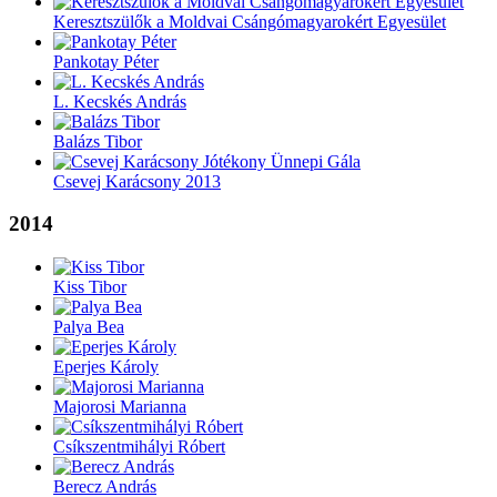
Keresztszülők a Moldvai Csángómagyarokért Egyesület
Pankotay Péter
L. Kecskés András
Balázs Tibor
Csevej Karácsony 2013
2014
Kiss Tibor
Palya Bea
Eperjes Károly
Majorosi Marianna
Csíkszentmihályi Róbert
Berecz András