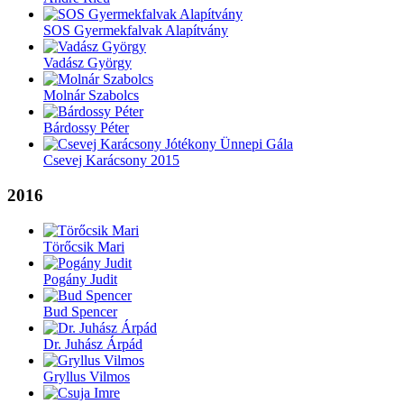
SOS Gyermekfalvak Alapítvány
Vadász György
Molnár Szabolcs
Bárdossy Péter
Csevej Karácsony 2015
2016
Törőcsik Mari
Pogány Judit
Bud Spencer
Dr. Juhász Árpád
Gryllus Vilmos