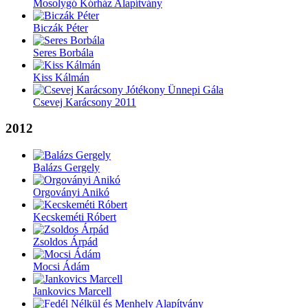
Mosolygó Kórház Alapítvány
Biczák Péter
Seres Borbála
Kiss Kálmán
Csevej Karácsony 2011
2012
Balázs Gergely
Orgoványi Anikó
Kecskeméti Róbert
Zsoldos Árpád
Mocsi Ádám
Jankovics Marcell