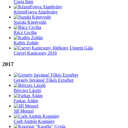
Csuja Imre
KézenFogva Alapítvány
Suzuki Kimiyoshi
Rácz Cecília
Kallós Zoltán
Csevej Karácsony 2016
2017
Gergely Istvánné Tőkés Erzsébet
Bérczes László
Farkas Ádám
Jiří Menzel
Cseh András Koppány