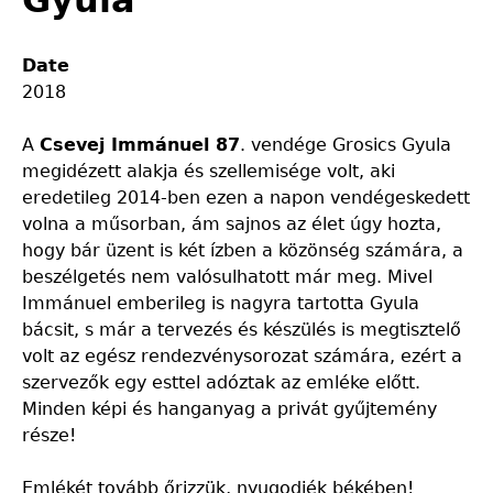
Gyula
Date
2018
A
Csevej Immánuel 87
. vendége Grosics Gyula
megidézett alakja és szellemisége volt, aki
eredetileg 2014-ben ezen a napon vendégeskedett
volna a műsorban, ám sajnos az élet úgy hozta,
hogy bár üzent is két ízben a közönség számára, a
beszélgetés nem valósulhatott már meg. Mivel
Immánuel emberileg is nagyra tartotta Gyula
bácsit, s már a tervezés és készülés is megtisztelő
volt az egész rendezvénysorozat számára, ezért a
szervezők egy esttel adóztak az emléke előtt.
Minden képi és hanganyag a privát gyűjtemény
része!
Emlékét tovább őrizzük, nyugodjék békében!