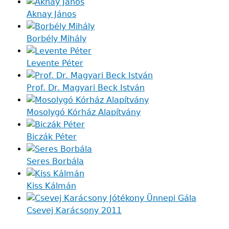
Aknay János
Borbély Mihály
Levente Péter
Prof. Dr. Magyari Beck István
Mosolygó Kórház Alapítvány
Biczák Péter
Seres Borbála
Kiss Kálmán
Csevej Karácsony 2011