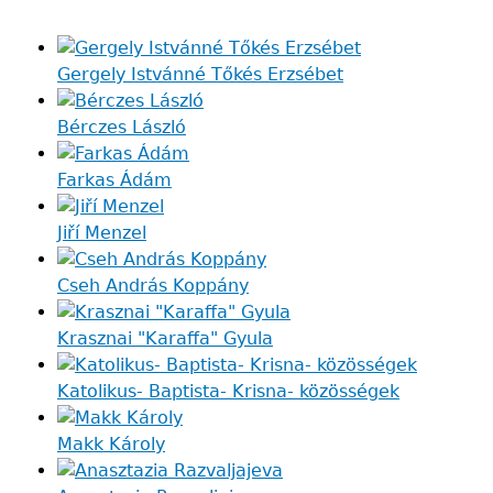
Gergely Istvánné Tőkés Erzsébet
Bérczes László
Farkas Ádám
Jiří Menzel
Cseh András Koppány
Krasznai "Karaffa" Gyula
Katolikus- Baptista- Krisna- közösségek
Makk Károly