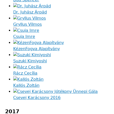
Dr. Juhász Árpád
Gryllus Vilmos
Csuja Imre
KézenFogva Alapítvány
Suzuki Kimiyoshi
Rácz Cecília
Kallós Zoltán
Csevej Karácsony 2016
2017