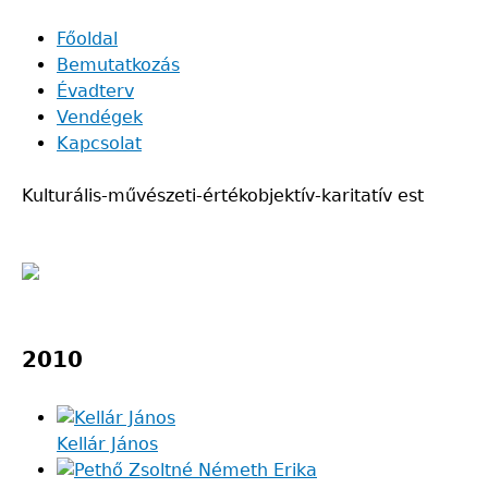
Skip
Főoldal
to
Bemutatkozás
Main
main
Évadterv
navigation
content
Vendégek
Kapcsolat
Kulturális-művészeti-értékobjektív-karitatív est
Back
to
2010
top
Kellár János